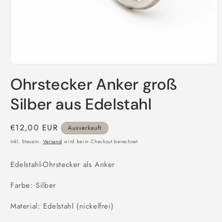
Medien
1
Ohrstecker Anker groß
in
Modal
öffnen
Silber aus Edelstahl
Normaler
€12,00 EUR
Ausverkauft
Preis
Inkl. Steuern.
Versand
wird beim Checkout berechnet
Edelstahl-Ohrstecker als Anker
Farbe: Silber
Material: Edelstahl (nickelfrei)